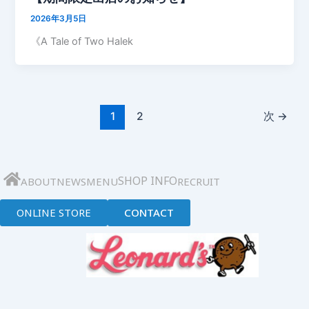
2026年3月5日
《A Tale of Two Halek
1
2
次
→
SHOP INFO
ABOUT
NEWS
MENU
RECRUIT
ONLINE STORE
CONTACT