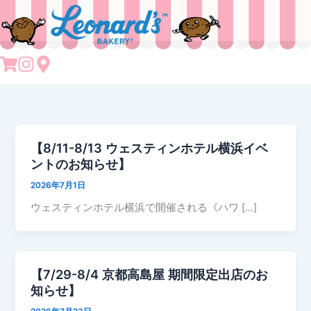
内
容
を
ス
NEWS
キ
ッ
プ
【8/11-8/13 ウェスティンホテル横浜イベ
ントのお知らせ】
2026年7月1日
ウェスティンホテル横浜で開催される《ハワ […]
【7/29-8/4 京都高島屋 期間限定出店のお
知らせ】